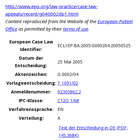
http://www.epo.org/law-practice/case-law-
appeals/recent/g040002dp1.html
Content reproduced from the Website of the
European Patent
Office
as permitted by their
terms of use
.
European Case Law
ECLI:EP:BA:2005:G000204.20050525
Identifier:
Datum der
25 Mai 2005
Entscheidung:
Aktenzeichen:
G 0002/04
Vorlageentscheidung:
T 1091/02
Anmeldenummer:
92305862.2
IPC-Klasse:
C12Q 1/68
Verfahrenssprache:
EN
Verteilung:
A
Text der Entscheidung in DE (PDF,
145.368K)