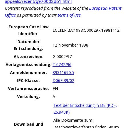
appeals/recent/g970002dp1.html
Content reproduced from the Website of the
European Patent
Office
as permitted by their
terms of use
.
European Case Law
ECLI:EP:BA:1998:G000297.19981112
Identifier:
Datum der
12 November 1998
Entscheidung:
Aktenzeichen:
G 0002/97
Vorlageentscheidung:
T 0742/96
Anmeldenummer:
89311690.5
IPC-Klasse:
D06F 39/02
Verfahrenssprache:
EN
Verteilung:
A
Text der Entscheidung in DE (PDF,
26.943K)
Alle Dokumente zum
Download und
Beschwerdeverfahren finden Sie im