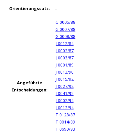
Orientierungssatz:
–
G 0005/88
G 0007/88
G 0008/88
J 0012/84
J 0002/87
J 0003/87
J 0001/89
J 0013/90
J 0015/92
Angeführte
J 0027/92
Entscheidungen:
J 0041/92
J 0002/94
J 0012/94
T 0128/87
T 0014/89
T 0690/93