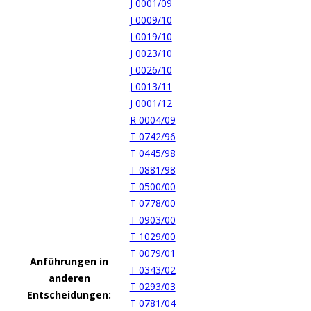
J 0001/09
J 0009/10
J 0019/10
J 0023/10
J 0026/10
J 0013/11
J 0001/12
R 0004/09
T 0742/96
T 0445/98
T 0881/98
T 0500/00
T 0778/00
T 0903/00
T 1029/00
T 0079/01
Anführungen in
T 0343/02
anderen
T 0293/03
Entscheidungen:
T 0781/04