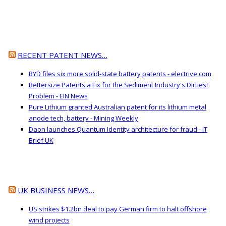
RECENT PATENT NEWS…
BYD files six more solid-state battery patents - electrive.com
Bettersize Patents a Fix for the Sediment Industry's Dirtiest
Problem - EIN News
Pure Lithium granted Australian patent for its lithium metal
anode tech, battery - Mining Weekly
Daon launches Quantum Identity architecture for fraud - IT
Brief UK
UK BUSINESS NEWS…
US strikes $1.2bn deal to pay German firm to halt offshore
wind projects