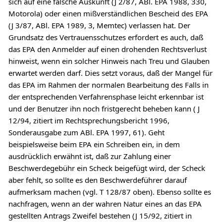
sich auf eine falsche Auskunft (J 2/87, ABl. EPA 1988, 330,
Motorola) oder einen mißverständlichen Bescheid des EPA
(J 3/87, ABl. EPA 1989, 3, Memtec) verlassen hat. Der
Grundsatz des Vertrauensschutzes erfordert es auch, daß
das EPA den Anmelder auf einen drohenden Rechtsverlust
hinweist, wenn ein solcher Hinweis nach Treu und Glauben
erwartet werden darf. Dies setzt voraus, daß der Mangel für
das EPA im Rahmen der normalen Bearbeitung des Falls in
der entsprechenden Verfahrensphase leicht erkennbar ist
und der Benutzer ihn noch fristgerecht beheben kann ( J
12/94, zitiert im Rechtsprechungsbericht 1996,
Sonderausgabe zum ABl. EPA 1997, 61). Geht
beispielsweise beim EPA ein Schreiben ein, in dem
ausdrücklich erwähnt ist, daß zur Zahlung einer
Beschwerdegebühr ein Scheck beigefügt wird, der Scheck
aber fehlt, so sollte es den Beschwerdeführer darauf
aufmerksam machen (vgl. T 128/87 oben). Ebenso sollte es
nachfragen, wenn an der wahren Natur eines an das EPA
gestellten Antrags Zweifel bestehen (J 15/92, zitiert in