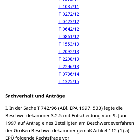
T 1037/11
T 0272/12
T 0423/12
T 0642/12
T 0861/12
T 1553/13
T 2092/13
T 2208/13
T 2246/13
T 0736/14
T 1325/15
Sachverhalt und Anträge
I. In der Sache T 742/96 (ABl. EPA 1997, 533) legte die
Beschwerdekammer 3.2.5 mit Entscheidung vom 9. Juni
1997 auf Antrag eines Beteiligten am Beschwerdeverfahren
der Großen Beschwerdekammer gemäß Artikel 112 (1) a)
EPÜ folgende Rechtsfrage vor: