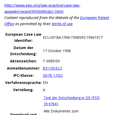
http://www.epo.org/law-practice/case-law-
appeals/recent/t930085dp1.html
Content reproduced from the Website of the
European Patent
Office
as permitted by their
terms of use
.
European Case Law
ECLI:EP:BA:1996:T008593.19961017
Identifier:
Datum der
17 October 1996
Entscheidung:
Aktenzeichen:
T 0085/93
Anmeldenummer:
83110532.5
IPC-Klasse:
G07B 17/02
Verfahrenssprache:
EN
Verteilung:
A
Text der Entscheidung in DE (PDF,
39.976K)
Alle Dokumente zum
Download und