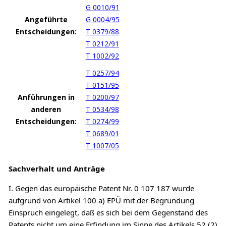
G 0010/91
Angeführte
G 0004/95
Entscheidungen:
T 0379/88
T 0212/91
T 1002/92
T 0257/94
T 0151/95
Anführungen in
T 0200/97
anderen
T 0534/98
Entscheidungen:
T 0274/99
T 0689/01
T 1007/05
Sachverhalt und Anträge
I. Gegen das europäische Patent Nr. 0 107 187 wurde
aufgrund von Artikel 100 a) EPÜ mit der Begründung
Einspruch eingelegt, daß es sich bei dem Gegenstand des
Patents nicht um eine Erfindung im Sinne des Artikels 52 (2)