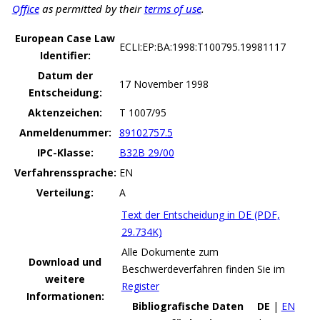
Office
as permitted by their
terms of use
.
European Case Law
ECLI:EP:BA:1998:T100795.19981117
Identifier:
Datum der
17 November 1998
Entscheidung:
Aktenzeichen:
T 1007/95
Anmeldenummer:
89102757.5
IPC-Klasse:
B32B 29/00
Verfahrenssprache:
EN
Verteilung:
A
Text der Entscheidung in DE (PDF,
29.734K)
Alle Dokumente zum
Download und
Beschwerdeverfahren finden Sie im
weitere
Register
Informationen:
Bibliografische Daten
DE
|
EN