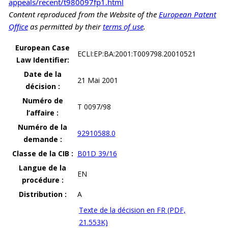
appeals/recent/t980097fp1.html
Content reproduced from the Website of the
European Patent
Office
as permitted by their
terms of use
.
European Case
ECLI:EP:BA:2001:T009798.20010521
Law Identifier:
Date de la
21 Mai 2001
décision :
Numéro de
T 0097/98
l’affaire :
Numéro de la
92910588.0
demande :
Classe de la CIB :
B01D 39/16
Langue de la
EN
procédure :
Distribution :
A
Texte de la décision en FR (PDF,
21.553K)