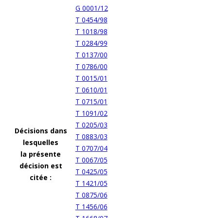
G 0001/12
T 0454/98
T 1018/98
T 0284/99
T 0137/00
T 0786/00
T 0015/01
T 0610/01
T 0715/01
T 1091/02
T 0205/03
Décisions dans
T 0883/03
lesquelles
T 0707/04
la présente
T 0067/05
décision est
T 0425/05
citée :
T 1421/05
T 0875/06
T 1456/06