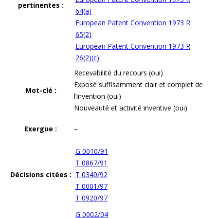
pertinentes :
64(a)
European Patent Convention 1973 R
65(2)
European Patent Convention 1973 R
26(2)(c)
Recevabilité du recours (oui)
Exposé suffisamment clair et complet de
Mot-clé :
l’invention (oui)
Nouveauté et activité inventive (oui)
Exergue :
–
G 0010/91
T 0867/91
Décisions citées :
T 0340/92
T 0001/97
T 0920/97
G 0002/04