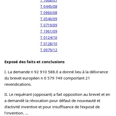
T 1668/07
T 0445/08
T 0960/08
T 0540/09
T 0719/09
T 1961/09
T 0124/10
T 0128/10
T 0979/12
Exposé des faits et conclusions
I. La demande n 92 910 588.0 a donné lieu à la délivrance
du brevet européen n 0 579 749 comportant 21
revendications.
II. Le requérant (opposant) a fait opposition au brevet et en
a demandé la révocation pour défaut de nouveauté et
d’activité inventive et pour insuffisance de l’exposé de
l’invention. …