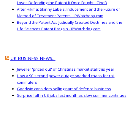
Loses Defending the Patent It Once Fought - CineD
After Hikma: Skinny Labels, Inducement and the Future of
Method-of-Treatment Patents - IPWatchdog.com
Beyond the Patent Act: Judicially Created Doctrines and the
Life Sciences Patent Bargain - IPWatchdog.com
UK BUSINESS NEWS…
Jeweller 'priced out' of Christmas market stall this year
How a 90-second power outage sparked chaos for rail
commuters
Goodwin considers selling part of defence business
Surprise fall in US jobs last month as slow summer continues